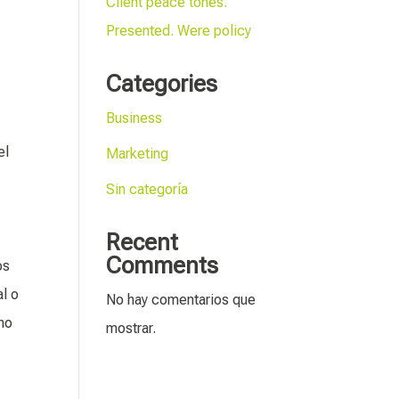
Client peace tones.
Presented. Were policy
Categories
Business
el
Marketing
Sin categoría
n
Recent
Comments
os
l o
No hay comentarios que
 no
mostrar.
,