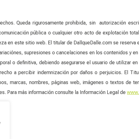
chos. Queda rigurosamente prohibida, sin autorización escrita 
comunicación pública o cualquier otro acto de explotación total 
za en este sitio web. El titular de DallqueDalle.com se reserva
 variaciónes, supresiones o cancelaciones en los contenidos y e
oral o definitiva, debiendo asegurarse el usuario de utilizar e
recho a percibir indemnización por daños o perjuicios. El Tit
ipos, marcas, nombres, páginas web, imágenes o textos de ter
res. Para más información consulte la Información Legal de
www.
e